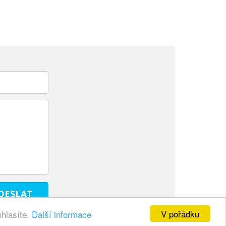
V pořádku
uhlasíte.
Další informace