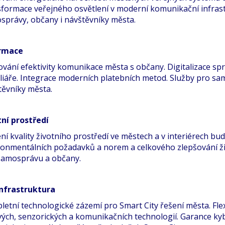
sformace veřejného osvětlení v moderní komunikační infras
správy, občany i návštěvníky města.
rmace
ování efektivity komunikace města s občany. Digitalizace s
liáře. Integrace moderních platebních metod. Služby pro sa
těvníky města.
tní prostředí
í kvality životního prostředí ve městech a v interiérech bu
ronmentálních požadavků a norem a celkového zlepšování ži
samosprávu a občany.
infrastruktura
etní technologické zázemí pro Smart City řešení města. Flexi
vých, senzorických a komunikačních technologií. Garance ky