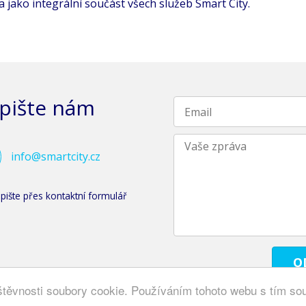
 jako integrální součást všech služeb Smart City.
pište nám
info@smartcity.cz
ište přes kontaktní formulář
těvnosti soubory cookie. Používáním tohoto webu s tím so