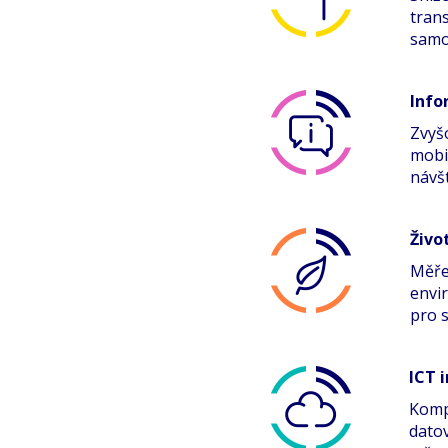
tran
samo
Info
Zvyš
mobi
návš
Živo
Měřen
envi
pro 
ICT 
Kompl
dato