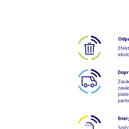
Odpa
Efekt
ekolo
Dopr
Zavá
zavá
plat
parko
Ener
Sniž