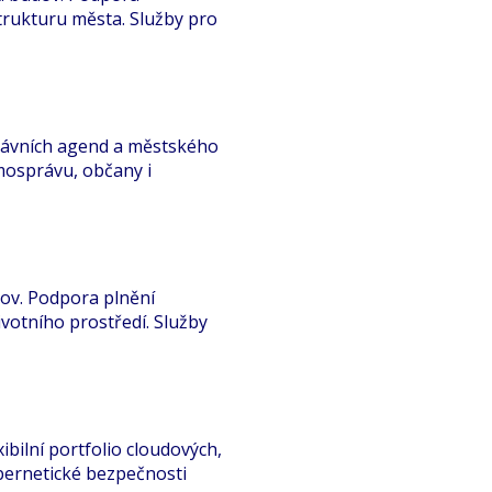
trukturu města. Služby pro
právních agend a městského
mosprávu, občany i
dov. Podpora plnění
votního prostředí. Služby
bilní portfolio cloudových,
bernetické bezpečnosti