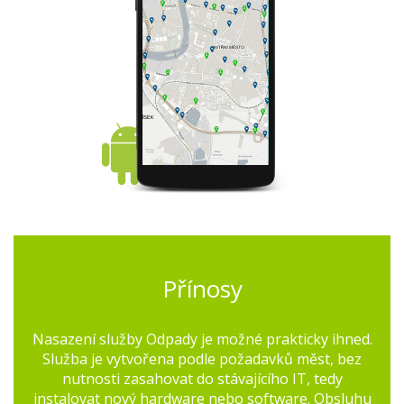
Přínosy
Nasazení služby Odpady je možné prakticky ihned.
Služba je vytvořena podle požadavků měst, bez
nutnosti zasahovat do stávajícího IT, tedy
instalovat nový hardware nebo software. Obsluhu