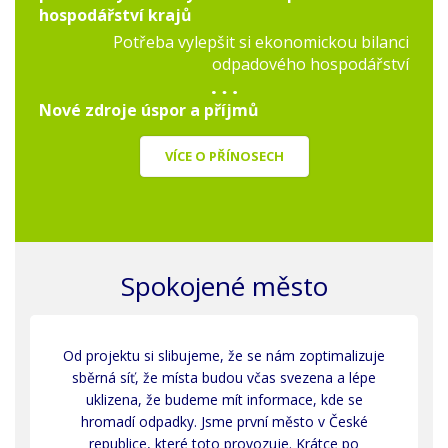
hospodářství krajů
Potřeba vylepšit si ekonomickou bilanci
odpadového hospodářství
Nové zdroje úspor a příjmů
VÍCE O PŘÍNOSECH
Spokojené město
Od projektu si slibujeme, že se nám zoptimalizuje
sběrná síť, že místa budou včas svezena a lépe
uklizena, že budeme mít informace, kde se
hromadí odpadky. Jsme první město v České
republice, které toto provozuje. Krátce po